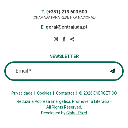
Contactos
TELEFONE
T.
(+351) 213 600 500
(CHAMADA PARA REDE FIXA NACIONAL)
E-
E.
geral@entrajuda.pt
MAIL
SIGA-
NOS
PARTILHAR
NA
NEWSLETTER
REDE
Email *
Privacidade
Cookies
Contactos
© 2026 ENERGÉTICO
Reduzir a Pobreza Energética, Promover a Literacia -
All Rights Reserved.
Developed by
Global Pixel