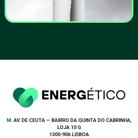
Ambientalistas defendem
estratégia clara para zonas
de energias renováveis em
Portugal
VER MAIS
Morada
M.
AV. DE CEUTA — BAIRRO DA QUINTA DO CABRINHA,
LOJA 10 G
1300-906 LISBOA