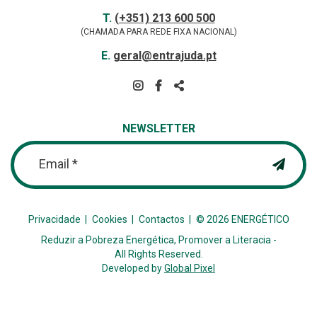
Contactos
TELEFONE
T.
(+351) 213 600 500
(CHAMADA PARA REDE FIXA NACIONAL)
E-
E.
geral@entrajuda.pt
MAIL
SIGA-
NOS
PARTILHAR
NA
NEWSLETTER
REDE
Email *
Privacidade
Cookies
Contactos
© 2026 ENERGÉTICO
Reduzir a Pobreza Energética, Promover a Literacia -
All Rights Reserved.
Developed by
Global Pixel