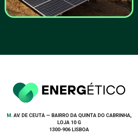
EDP põe em operação
central híbrida de energia
solar e eólica em Aljezur
VER MAIS
Morada
M.
AV. DE CEUTA — BAIRRO DA QUINTA DO CABRINHA,
LOJA 10 G
1300-906 LISBOA