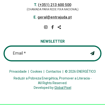
Contactos
TELEFONE
T.
(+351) 213 600 500
(CHAMADA PARA REDE FIXA NACIONAL)
E-
E.
geral@entrajuda.pt
MAIL
SIGA-
NOS
PARTILHAR
NA
NEWSLETTER
REDE
Email *
Privacidade
Cookies
Contactos
© 2026 ENERGÉTICO
Reduzir a Pobreza Energética, Promover a Literacia -
All Rights Reserved.
Developed by
Global Pixel