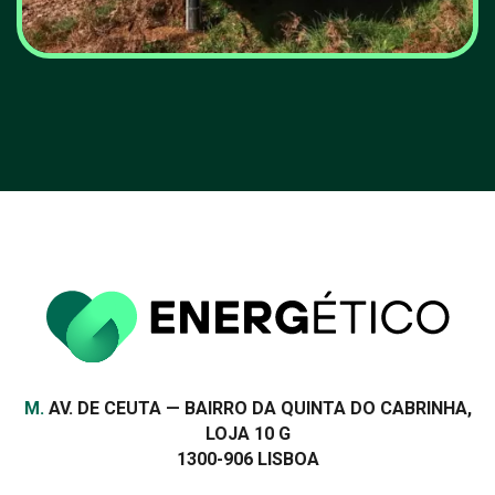
Energia solar bateu recorde
e 77% do consumo de
eletricidade veio das
renováveis
VER MAIS
Morada
M.
AV. DE CEUTA — BAIRRO DA QUINTA DO CABRINHA,
LOJA 10 G
1300-906 LISBOA